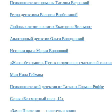
Психологические романы Татьяны Веденской
Ретро-детективы Валерии Вербининой
Любовь к жизни в книгах Екатерина Вильмонт
Авантюрный детектив Ольги Володарской
Истории врача Марии Вороновой
«Жизнь без границ. Путь к потрясающе счастливой жизни
Мир Нила Геймана
Психологический детектив от Татьяны Гармаш-Роффе
Серия «Бессмертный полк, 12+
«Захар Прилепин — писатель и воин»