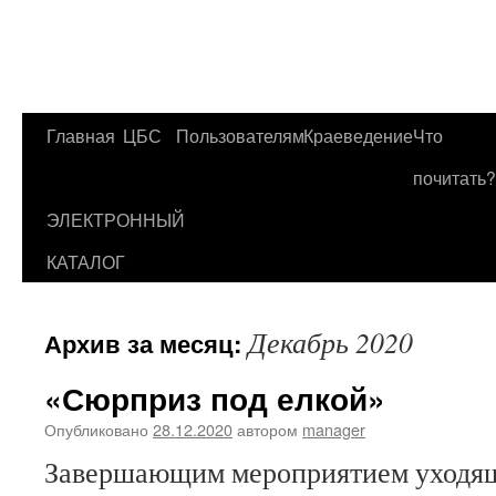
Главная
ЦБС
Пользователям
Краеведение
Что
Перейти
почитать?
к
ЭЛЕКТРОННЫЙ
содержимому
КАТАЛОГ
Декабрь 2020
Архив за месяц:
«Сюрприз под елкой»
Опубликовано
28.12.2020
автором
manager
Завершающим мероприятием уходяще