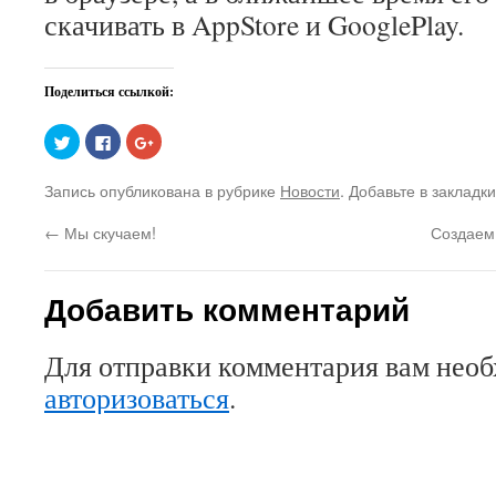
скачивать в AppStore и GooglePlay.
Поделиться ссылкой:
Нажмите,
Нажмите
Нажмите,
чтобы
здесь,
чтобы
поделиться
чтобы
поделиться
на
поделиться
в
Запись опубликована в рубрике
Новости
. Добавьте в закладк
Twitter
контентом
Google+
(Открывается
на
(Открывается
в
Facebook.
в
←
Мы скучаем!
Создаем
новом
(Открывается
новом
окне)
в
окне)
новом
окне)
Добавить комментарий
Для отправки комментария вам нео
авторизоваться
.