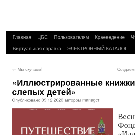
Главная
ЦБС
Пользователям
Краеведение
Ч
Перейти
Виртуальная справка
ЭЛЕКТРОННЫЙ КАТАЛОГ
к
содержимому
←
Мы скучаем!
Создаем
«Иллюстрированные книжки
слепых детей»
Опубликовано
09.12.2020
автором
manager
Весн
Фон
«Илл