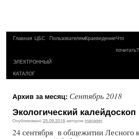
Главная
ЦБС
Пользователям
Краеведение
Что
Перейти
почитать?
к
ЭЛЕКТРОННЫЙ
содержимому
КАТАЛОГ
Сентябрь 2018
Архив за месяц:
Экологический калейдоскоп
Опубликовано
25.09.2018
автором
manager
24 сентября в общежитии Лесного 