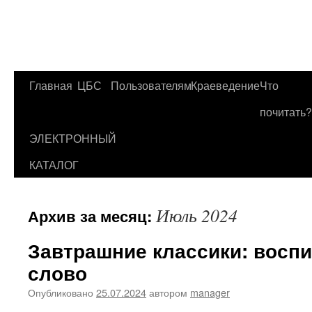
Главная
ЦБС
Пользователям
Краеведение
Что
Перейти
почитать?
к
ЭЛЕКТРОННЫЙ
содержимому
КАТАЛОГ
Июль 2024
Архив за месяц:
Завтрашние классики: воспи
слово
Опубликовано
25.07.2024
автором
manager