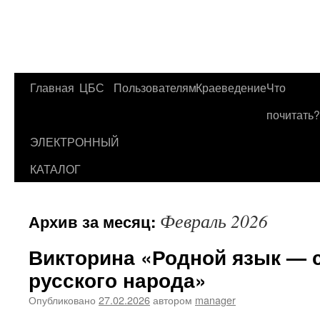
Главная
ЦБС
Пользователям
Краеведение
Что
Перейти
почитать?
к
ЭЛЕКТРОННЫЙ
содержимому
КАТАЛОГ
Февраль 2026
Архив за месяц:
Викторина «Родной язык — 
русского народа»
Опубликовано
27.02.2026
автором
manager