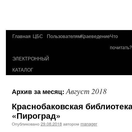
Главная
ЦБС
Пользователям
Краеведение
Что
Перейти
почитать?
к
ЭЛЕКТРОННЫЙ
содержимому
КАТАЛОГ
Август 2018
Архив за месяц:
Краснобаковская библиотек
«Пироград»
Опубликовано
29.08.2018
автором
manager