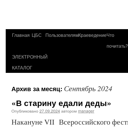
Главная
ЦБС
Пользователям
Краеведение
Что
Перейти
почитать?
к
ЭЛЕКТРОННЫЙ
содержимому
КАТАЛОГ
Сентябрь 2024
Архив за месяц:
«В старину едали деды»
Опубликовано
27.09.2024
автором
manager
Накануне VII Всероссийского фест