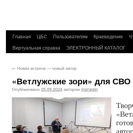
Главная
ЦБС
Пользователям
Краеведение
Ч
Перейти
Виртуальная справка
ЭЛЕКТРОННЫЙ КАТАЛОГ
к
содержимому
←
Новая встреча — новый автор
«Ветлужские зори» для СВО
Опубликовано
25.09.2024
автором
manager
Твор
«Вет
гото
авто