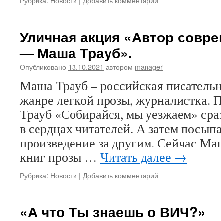
Рубрика:
Новости
|
Добавить комментарий
Уличная акция «Автор совр
— Маша Трауб».
Опубликовано
13.10.2021
автором
manager
Маша Трауб – российская писательн
жанре легкой прозы, журналистка. 
Трауб «Собирайся, мы уезжаем» сра
в сердцах читателей. А затем посып
произведение за другим. Сейчас Маш
книг прозы …
Читать далее
→
Рубрика:
Новости
|
Добавить комментарий
«А что Ты знаешь о ВИЧ?»