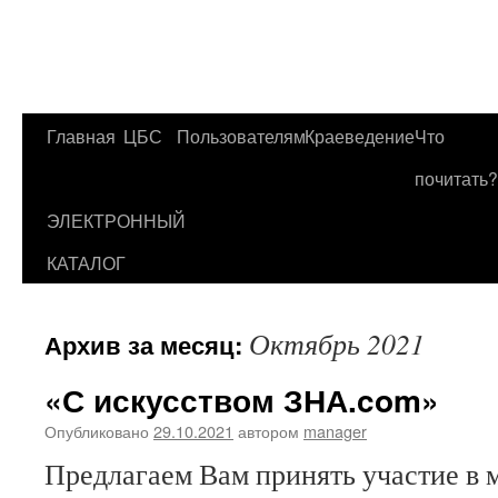
Главная
ЦБС
Пользователям
Краеведение
Что
Перейти
почитать?
к
ЭЛЕКТРОННЫЙ
содержимому
КАТАЛОГ
Октябрь 2021
Архив за месяц:
«С искусством ЗНА.com»
Опубликовано
29.10.2021
автором
manager
Предлагаем Вам принять участие в 