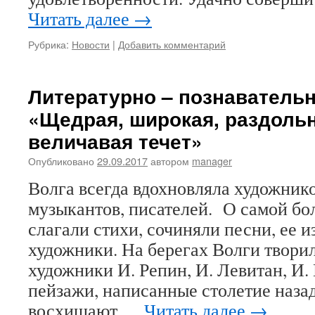
Читать далее
→
Рубрика:
Новости
|
Добавить комментарий
Литературно – познаватель
«Щедрая, широкая, раздольн
величавая течет»
Опубликовано
29.09.2017
автором
manager
Волга всегда вдохновляла художнико
музыкантов, писателей. О самой б
слагали стихи, сочиняли песни, ее 
художники. На берегах Волги твори
художники И. Репин, И. Левитан,
пейзажи, написанные столетие назад
восхищают …
Читать далее
→