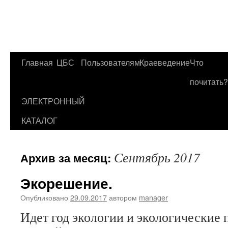
Главная
ЦБС
Пользователям
Краеведение
Что
Перейти
почитать?
к
ЭЛЕКТРОННЫЙ
содержимому
КАТАЛОГ
Сентябрь 2017
Архив за месяц:
Экорешение.
Опубликовано
29.09.2017
автором
manager
Идет год экологии и экологические 