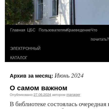
Главная
ЦБС
Пользователям
Краеведение
Что
Перейти
почитать?
к
ЭЛЕКТРОННЫЙ
содержимому
КАТАЛОГ
Июнь 2024
Архив за месяц:
О самом важном
Опубликовано
27.06.2024
автором
manager
В библиотеке состоялась очередная 