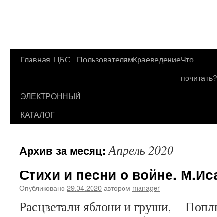
Главная
ЦБС
Пользователям
Краеведение
Что
Перейти
почитать?
к
ЭЛЕКТРОННЫЙ
содержимому
КАТАЛОГ
Апрель 2020
Архив за месяц:
Стихи и песни о войне. М.Ис
Опубликовано
29.04.2020
автором
manager
Расцветали яблони и груши, Попл