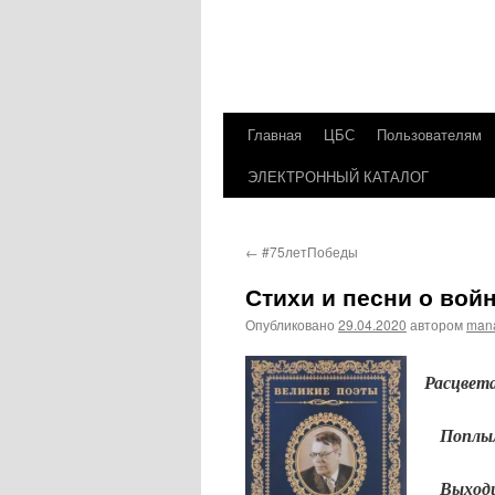
Главная
ЦБС
Пользователям
Перейти
ЭЛЕКТРОННЫЙ КАТАЛОГ
к
содержимому
←
#75летПобеды
Стихи и песни о вой
Опубликовано
29.04.2020
автором
man
Расцвета
Поплыли
Выходил