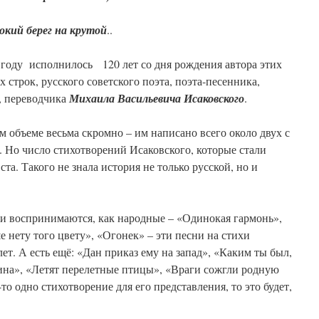
кий берег на крутой
..
оду исполнилось 120 лет со дня рождения автора этих
х строк, русского советского поэта, поэта-песенника,
, переводчика
Михаила Васильевича Исаковского
.
м объеме весьма скромно – им написано всего около двух с
 Но число стихотворений Исаковского, которые стали
ста. Такого не знала история не только русской, но и
 воспринимаются, как народные – «Одинокая гармонь»,
 нету того цвету», «Огонек» – эти песни на стихи
ет. А есть ещё: «Дан приказ ему на запад», «Каким ты был,
лина», «Летят перелетные птицы», «Враги сожгли родную
о одно стихотворение для его представления, то это будет,