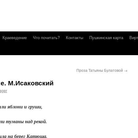
Краеведение
Что почитать?
Контакты
Пушкинская карта
Вирт
Проза Татьяны Булатовой
→
не. М.Исаковский
ager
ли яблони и груши,
 туманы над рекой.
а на берег Катюша,