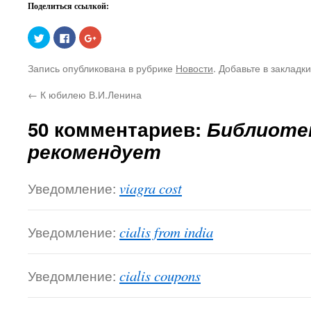
Поделиться ссылкой:
Нажмите,
Нажмите
Нажмите,
чтобы
здесь,
чтобы
поделиться
чтобы
поделиться
на
поделиться
в
Запись опубликована в рубрике
Новости
. Добавьте в закладк
Twitter
контентом
Google+
(Открывается
на
(Открывается
в
Facebook.
в
←
К юбилею В.И.Ленина
новом
(Открывается
новом
окне)
в
окне)
новом
окне)
50 комментариев:
Библиоте
рекомендует
Уведомление:
viagra cost
Уведомление:
cialis from india
Уведомление:
cialis coupons