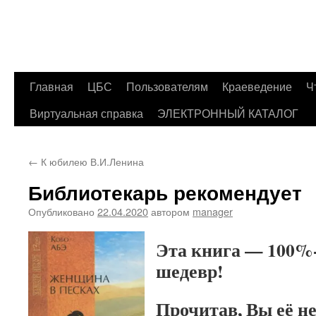
Главная
ЦБС
Пользователям
Краеведение
Ч
Перейти
Виртуальная справка
ЭЛЕКТРОННЫЙ КАТАЛОГ
к
содержимому
←
К юбилею В.И.Ленина
Библиотекарь рекомендует
Опубликовано
22.04.2020
автором
manager
Эта книга — 100%
шедевр!
Прочитав, Вы её не