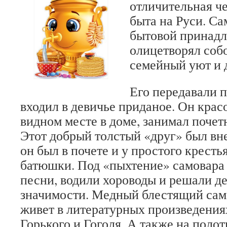
отличительная ч
быта на Руси. Са
бытовой принадл
олицетворял соб
семейный уют и 
Его передавали п
входил в девичье приданое. Он крас
видном месте в доме, занимал почетн
Этот добрый толстый «друг» был вне
он был в почете и у простого крестья
батюшки. Под «пыхтение» самовара 
песни, водили хороводы и решали д
значимости. Медный блестящий само
живет в литературных произведения
Горького и Гоголя. А также на поло