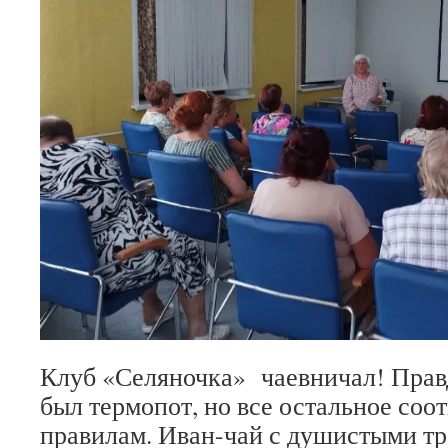
Клуб «Селяночка» чаевничал! Правд
был термопот, но все остальное соо
правилам. Иван-чай с душистыми т