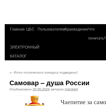
Главная
ЦБС
Пользователям
Краеведение
Что
Перейти
почитать?
к
ЭЛЕКТРОННЫЙ
содержимому
КАТАЛОГ
←
Итоги поэтического конкурса подведены!
Самовар – душа России
Опубликовано
20.06.2024
автором
manager
Чаепитие за сам