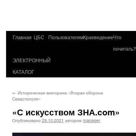
Главная
ЦБС
Пользователям
Краеведение
Что
Перейти
почитать?
к
ЭЛЕКТРОННЫЙ
содержимому
КАТАЛОГ
←
Историческая викторина «Вторая оборона
Севастополя»
«С искусством ЗНА.com»
Опубликовано
29.10.2021
автором
manager