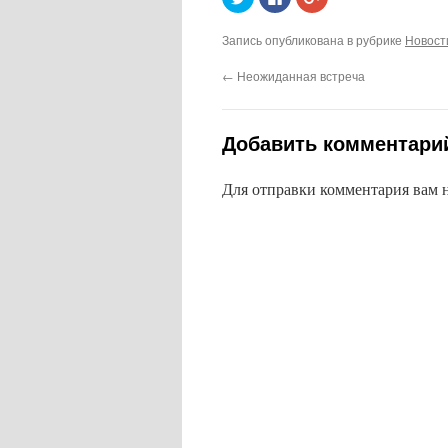
чтобы
здесь,
чтобы
поделиться
чтобы
поделиться
на
поделиться
в
Запись опубликована в рубрике
Новост
Twitter
контентом
Google+
(Открывается
на
(Открывается
в
Facebook.
в
←
Неожиданная встреча
новом
(Открывается
новом
окне)
в
окне)
новом
окне)
Добавить комментари
Для отправки комментария вам