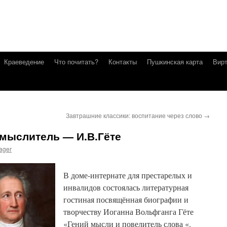
Краеведение
Что почитать?
Контакты
Пушкинская карта
Вирт
Завтрашние классики: воспитание через слово
→
 мыслитель — И.В.Гёте
ager
В доме-интернате для престарелых и
инвалидов состоялась литературная
гостиная посвящённая биографии и
творчеству Иоганна Вольфганга Гёте
«Гений мысли и повелитель слова «.