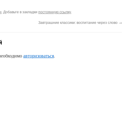
и
. Добавьте в закладки
постоянную ссылку
.
Завтрашние классики: воспитание через слово
→
й
 необходимо
авторизоваться
.