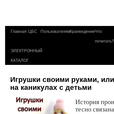
Главная
ЦБС
Пользователям
Краеведение
Что
Перейти
почитать?
к
ЭЛЕКТРОННЫЙ
содержимому
КАТАЛОГ
Игрушки своими руками, или
на каникулах с детьми
История про
тесно связана