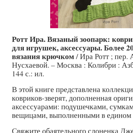
Ротт Ира. Вязаный зоопарк: ковр
для игрушек, аксессуары. Более 2
вязания крючком
/ Ира Ротт ; пер.
Нусхаевой. – Москва : Колибри : Азб
144 с.: ил.
В этой книге представлена коллекц
ковриков-зверят, дополненная ориг
аксессуарами: подушечками, сумка
вещицами, выполненными в едином 
Свяжите обаятельного слоненка Дж