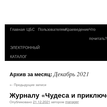
Главная
ЦБС
Пользователям
Краеведение
Что
Перейти
почитать?
к
ЭЛЕКТРОННЫЙ
содержимому
КАТАЛОГ
Декабрь 2021
Архив за месяц:
←
Предыдущие записи
Журналу «Чудеса и приключ
Опубликовано
21.12.2021
автором
manager