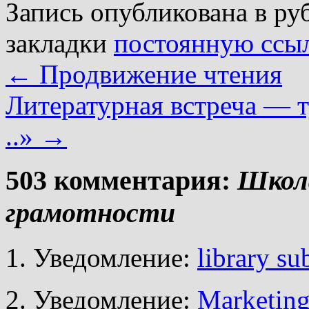
Запись опубликована в р
закладки
постоянную ссы
←
Продвижение чтения
Литературная встреча — т
..»
→
503 комментария:
Школ
грамотности
Уведомление:
library su
Уведомление:
Marketin