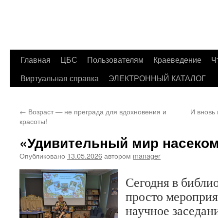
Главная
ЦБС
Пользователям
Краеведение
Ч
Перейти
Виртуальная справка
ЭЛЕКТРОННЫЙ КАТАЛОГ
к
содержимому
←
Возраст — не преграда для вдохновения и
И вновь 
красоты!
«Удивительный мир насеко
Опубликовано
13.05.2026
автором
manager
Сегодня в библи
просто мероприя
научное заседан