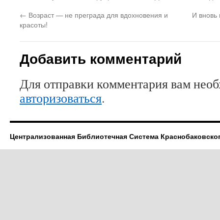
(Открывается
на
(Открывается
в
Facebook.
в
←
Возраст — не преграда для вдохновения и
И вновь 
новом
(Открывается
новом
окне)
в
окне)
красоты!
новом
окне)
Добавить комментарий
Для отправки комментария вам нео
авторизоваться
.
Централизованная Библиотечная Система Краснобаковско