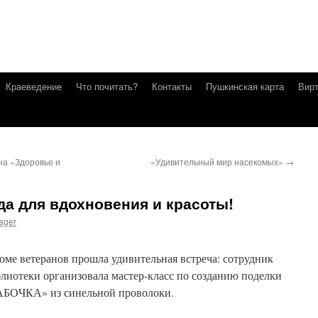
Краеведение
Что почитать?
Контакты
Пушкинская карта
Вирт
на «Здоровье и
«Удивительный мир насекомых»
→
да для вдохновения и красоты!
ager
оме ветеранов прошла удивительная встреча: сотрудник
лиотеки организовала мастер-класс по созданию поделки
АБОЧКА» из синельной проволоки.