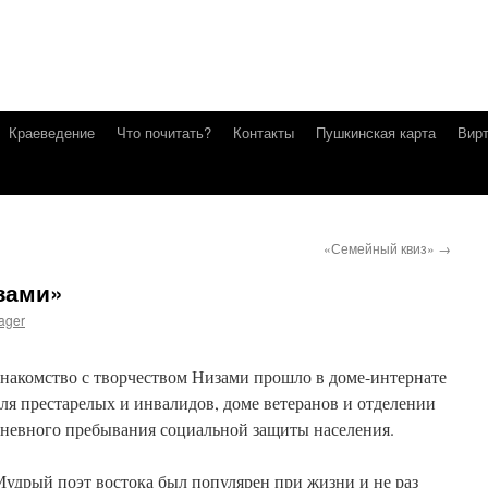
Краеведение
Что почитать?
Контакты
Пушкинская карта
Вирт
«Семейный квиз»
→
зами»
ager
накомство с творчеством Низами прошло в доме-интернате
ля престарелых и инвалидов, доме ветеранов и отделении
невного пребывания социальной защиты населения.
удрый поэт востока был популярен при жизни и не раз