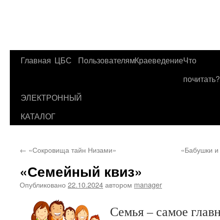
Главная
ЦБС
Пользователям
Краеведение
Что
Перейти
почитать?
к
ЭЛЕКТРОННЫЙ
содержимому
КАТАЛОГ
←
«Сокровища тайн Низами»
«Бабушки и
«Семейный квиз»
Опубликовано
22.10.2024
автором
manager
Семья – самое главн