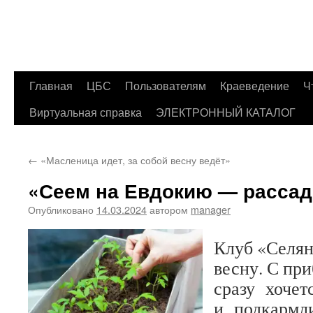
Главная
ЦБС
Пользователям
Краеведение
Ч
Перейти
Виртуальная справка
ЭЛЕКТРОННЫЙ КАТАЛОГ
к
содержимому
←
«Масленица идет, за собой весну ведёт»
«Сеем на Евдокию — рассад
Опубликовано
14.03.2024
автором
manager
Клуб «Селян
весну. С пр
сразу хочетс
и подкармл