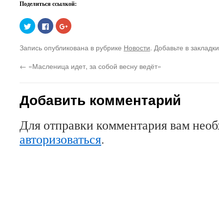
Поделиться ссылкой:
Нажмите,
Нажмите
Нажмите,
чтобы
здесь,
чтобы
поделиться
чтобы
поделиться
на
поделиться
в
Запись опубликована в рубрике
Новости
. Добавьте в закладк
Twitter
контентом
Google+
(Открывается
на
(Открывается
в
Facebook.
в
←
«Масленица идет, за собой весну ведёт»
новом
(Открывается
новом
окне)
в
окне)
новом
окне)
Добавить комментарий
Для отправки комментария вам нео
авторизоваться
.