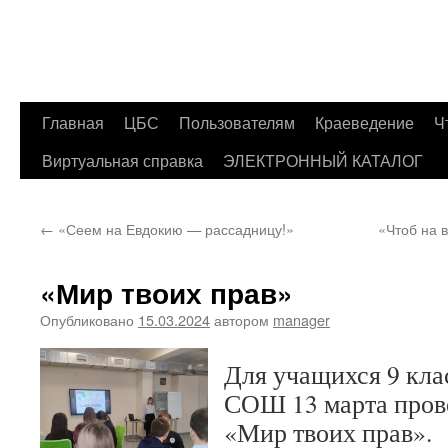
Главная
ЦБС
Пользователям
Краеведение
Ч
Перейти
Виртуальная справка
ЭЛЕКТРОННЫЙ КАТАЛОГ
к
содержимому
←
«Сеем на Евдокию — рассадницу!»
«Чтоб на 
«Мир твоих прав»
Опубликовано
15.03.2024
автором
manager
Для учащихся 9 кла
СОШ 13 марта пров
«Мир твоих прав».