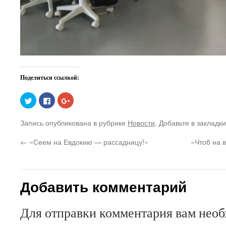
Поделиться ссылкой:
Нажмите,
Нажмите
Нажмите,
чтобы
здесь,
чтобы
поделиться
чтобы
поделиться
на
поделиться
в
Запись опубликована в рубрике
Новости
. Добавьте в закладк
Twitter
контентом
Google+
(Открывается
на
(Открывается
в
Facebook.
в
←
«Сеем на Евдокию — рассадницу!»
«Чтоб на 
новом
(Открывается
новом
окне)
в
окне)
новом
окне)
Добавить комментарий
Для отправки комментария вам нео