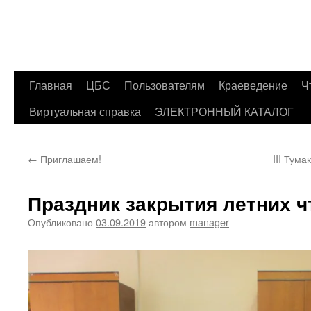
Главная
ЦБС
Пользователям
Краеведение
Ч
Перейти
Виртуальная справка
ЭЛЕКТРОННЫЙ КАТАЛОГ
к
содержимому
←
Приглашаем!
III Тум
Праздник закрытия летних ч
Опубликовано
03.09.2019
автором
manager