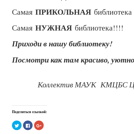
ПРИКОЛЬНАЯ
Самая
библиотека
НУЖНАЯ
Самая
библиотека!!!!
Приходи в нашу библиотеку!
Посмотри как там красиво, уютно
Коллектив МАУК КМЦБС Це
Поделиться ссылкой:
Нажмите,
Нажмите
Нажмите,
чтобы
здесь,
чтобы
поделиться
чтобы
поделиться