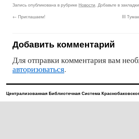
на
поделиться
в
Запись опубликована в рубрике
Новости
. Добавьте в закладк
Twitter
контентом
Google+
(Открывается
на
(Открывается
в
Facebook.
в
←
Приглашаем!
III Тум
новом
(Открывается
новом
окне)
в
окне)
новом
окне)
Добавить комментарий
Для отправки комментария вам нео
авторизоваться
.
Централизованная Библиотечная Система Краснобаковско