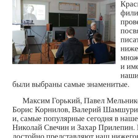
Крас
фили
пров
посв
писа
ниже
множ
и им
наши
были выбраны самые знаменитые.
Максим Горький, Павел Мельнико
Борис Корнилов, Валерий Шамшури
и, самые популярные сегодня в наше
Николай Свечин и Захар Прилепин. 
достойно представляют наш нижего