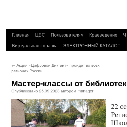
Главная
ЦБС
Пользователям
Краеведение
Ч
Перейти
Виртуальная справка
ЭЛЕКТРОННЫЙ КАТАЛОГ
к
содержимому
←
Акция «Цифровой Диктант» пройдет во всех
регионах России
Мастер-классы от библиоте
Опубликовано
25.09.2023
автором
manager
22 с
Реги
Школ