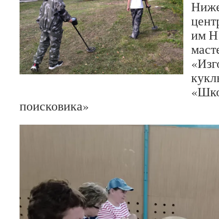
Ниже
цент
им Н
маст
«Изг
кукл
«Шко
поисковика»