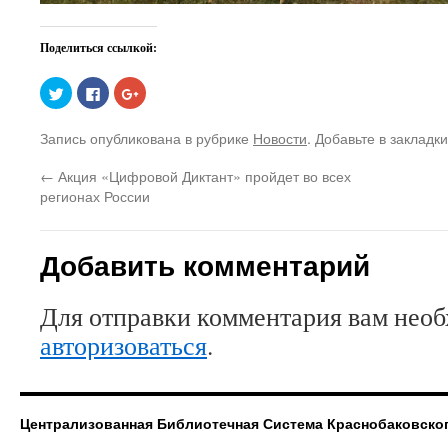
Поделиться ссылкой:
Нажмите,
Нажмите
Нажмите,
чтобы
здесь,
чтобы
поделиться
чтобы
поделиться
на
поделиться
в
Запись опубликована в рубрике
Новости
. Добавьте в закладк
Twitter
контентом
Google+
(Открывается
на
(Открывается
в
Facebook.
в
←
Акция «Цифровой Диктант» пройдет во всех
новом
(Открывается
новом
окне)
в
окне)
регионах России
новом
окне)
Добавить комментарий
Для отправки комментария вам нео
авторизоваться
.
Централизованная Библиотечная Система Краснобаковско