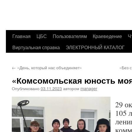
Главная
ЦБС
Пользователям
Краеведение
Ч
Перейти
Виртуальная справка
ЭЛЕКТРОННЫЙ КАТАЛОГ
к
содержимому
←
«День, который нас объединяет»
«Без с
«Комсомольская юность мо
Опубликовано
03.11.2023
автором
manager
29 о
105 
лени
комм