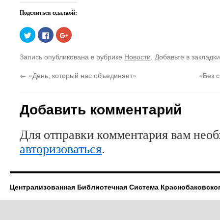
Поделиться ссылкой:
Нажмите,
Нажмите
Нажмите,
чтобы
здесь,
чтобы
поделиться
чтобы
поделиться
на
поделиться
в
Запись опубликована в рубрике
Новости
. Добавьте в закладк
Twitter
контентом
Google+
(Открывается
на
(Открывается
в
Facebook.
в
←
«День, который нас объединяет»
«Без с
новом
(Открывается
новом
окне)
в
окне)
новом
окне)
Добавить комментарий
Для отправки комментария вам нео
авторизоваться
.
Централизованная Библиотечная Система Краснобаковско