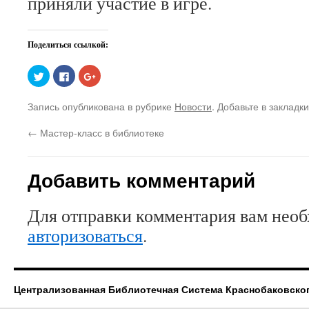
приняли участие в игре.
Поделиться ссылкой:
Нажмите,
Нажмите
Нажмите,
чтобы
здесь,
чтобы
поделиться
чтобы
поделиться
на
поделиться
в
Запись опубликована в рубрике
Новости
. Добавьте в закладк
Twitter
контентом
Google+
(Открывается
на
(Открывается
в
Facebook.
в
←
Мастер-класс в библиотеке
новом
(Открывается
новом
окне)
в
окне)
новом
окне)
Добавить комментарий
Для отправки комментария вам нео
авторизоваться
.
Централизованная Библиотечная Система Краснобаковско