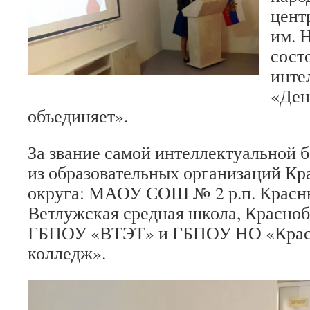
цент
им. 
сост
инте
«Ден
объединяет».
За звание самой интеллектуальной 
из образовательных организаций Кр
округа: МАОУ СОШ № 2 р.п. Крас
Ветлужская средная школа, Красно
ГБПОУ «ВТЭТ» и ГБПОУ НО «Красн
колледж».