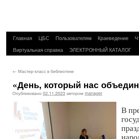
Главная
ЦБС
Пользователям
Краеведение
Ч
Перейти
Виртуальная справка
ЭЛЕКТРОННЫЙ КАТАЛОГ
к
содержимому
←
Мастер-класс в библиотеке
«День, который нас объедин
Опубликовано
02.11.2023
автором
manager
В пр
госу
праз
наро