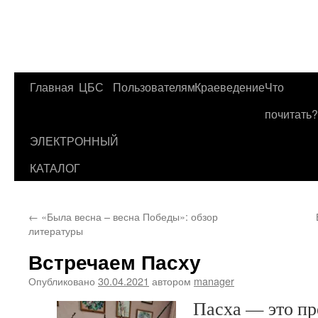
Главная
ЦБС
Пользователям
Краеведение
Что
Перейти
почитать?
к
ЭЛЕКТРОННЫЙ
содержимому
КАТАЛОГ
←
«Была весна – весна Победы»: обзор
литературы
Встречаем Пасху
Опубликовано
30.04.2021
автором
manager
Пасха — это пр