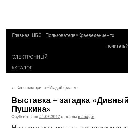
Главная
ЦБС
Пользователям
Краеведение
Что
Перейти
почитать?
к
ЭЛЕКТРОННЫЙ
содержимому
КАТАЛОГ
←
Кино викторина «Угадай фильм»
Выставка – загадка «Дивный
Пушкина»
Опубликовано
21.06.2017
автором
manager
На столе подсвечник, керосиновая л