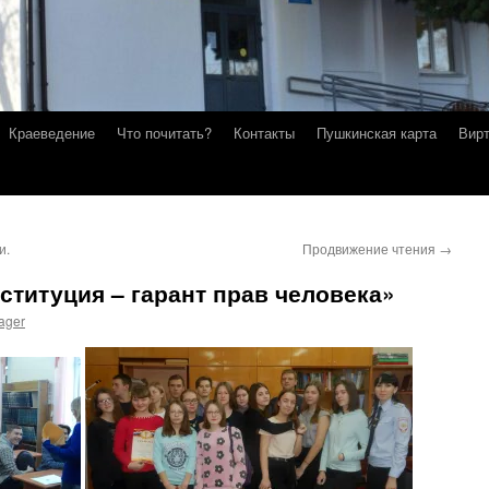
Краеведение
Что почитать?
Контакты
Пушкинская карта
Вирт
и.
Продвижение чтения
→
ституция – гарант прав человека»
ager