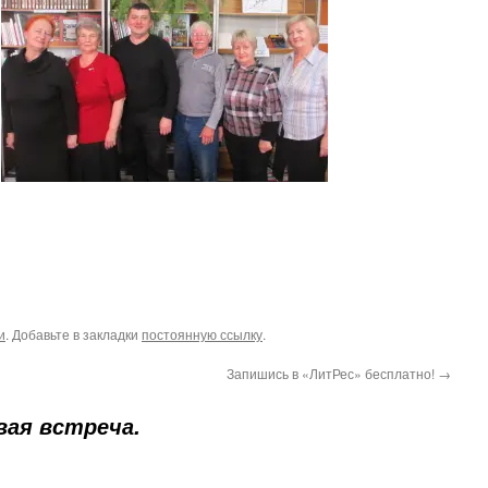
.
и
. Добавьте в закладки
постоянную ссылку
.
Запишись в «ЛитРес» бесплатно!
→
вая встреча.