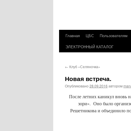
Главная
ЦБС
Пользователям
Перейти
ЭЛЕКТРОННЫЙ КАТАЛОГ
к
содержимому
←
Клуб «Селяночка»
Новая встреча.
Опубликовано
28.09.2016
автором
man
После летних каникул вновь н
зори». Оно было организо
Решетникова и объединило по