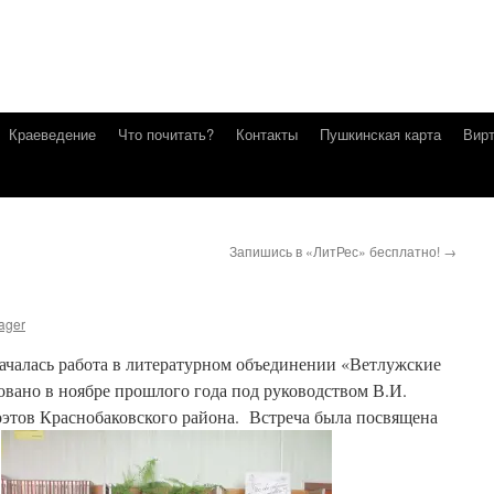
Краеведение
Что почитать?
Контакты
Пушкинская карта
Вирт
Запишись в «ЛитРес» бесплатно!
→
ager
ачалась работа в литературном объединении «Ветлужские
вано в ноябре прошлого года под руководством В.И.
этов Краснобаковского района. Встреча была посвящена