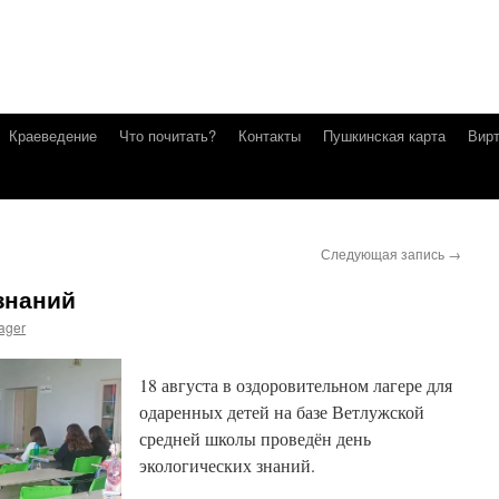
Краеведение
Что почитать?
Контакты
Пушкинская карта
Вирт
Следующая запись
→
знаний
ager
18 августа в оздоровительном лагере для
одаренных детей на базе Ветлужской
средней школы проведён день
экологических знаний.