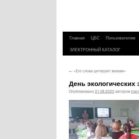
Главная
ЦБС
Пользователям
Перейти
ЭЛЕКТРОННЫЙ КАТАЛОГ
к
содержимому
←
«Его слова цитируют веками»
День экологических 
Опубликовано
21.08.2023
автором
man