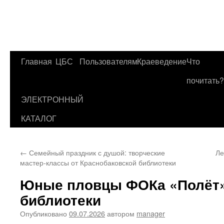
Главная
ЦБС
Пользователям
Краеведение
Что
Перейти
почитать?
к
ЭЛЕКТРОННЫЙ
содержимому
КАТАЛОГ
←
Семейный праздник с душой: творческие
Ле
мастер-классы от Краснобаковской библиотеки
Юные пловцы ФОКа «Полёт» 
библиотеки
Опубликовано
09.07.2026
автором
manager