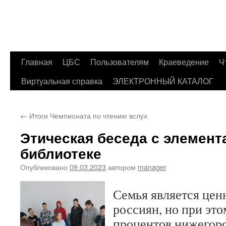
Главная
ЦБС
Пользователям
Краеведение
Ч
Перейти
Виртуальная справка
ЭЛЕКТРОННЫЙ КАТАЛОГ
к
содержимому
←
Итоги Чемпионата по чтению вслух
Этическая беседа с элемент
библиотеке
Опубликовано
09.03.2023
автором
manager
Семья является цен
россиян, но при это
процентов нижегор