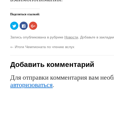
Поделиться ссылкой:
Нажмите,
Нажмите
Нажмите,
чтобы
здесь,
чтобы
поделиться
чтобы
поделиться
на
поделиться
в
Запись опубликована в рубрике
Новости
. Добавьте в закладк
Twitter
контентом
Google+
(Открывается
на
(Открывается
в
Facebook.
в
←
Итоги Чемпионата по чтению вслух
новом
(Открывается
новом
окне)
в
окне)
новом
окне)
Добавить комментарий
Для отправки комментария вам нео
авторизоваться
.