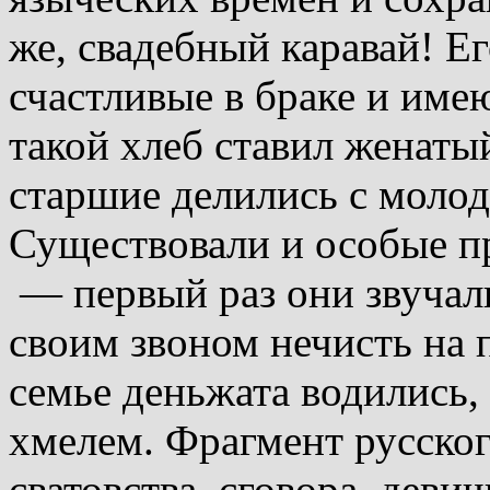
же, свадебный каравай! 
счастливые в браке и име
такой хлеб ставил женаты
старшие делились с моло
Существовали и особые 
— первый раз они звучали
своим звоном нечисть на 
семье деньжата водились,
хмелем. Фрагмент русског
сватовства, сговора, дев