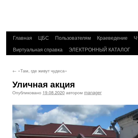
Главная
ЦБС
Пользователям
Краеведение
Ч
Перейти
Виртуальная справка
ЭЛЕКТРОННЫЙ КАТАЛОГ
к
содержимому
←
«Там, где живут чудеса»
Уличная акция
Опубликовано
19.08.2020
автором
manager