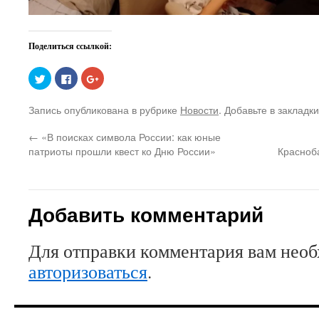
Поделиться ссылкой:
Нажмите,
Нажмите
Нажмите,
чтобы
здесь,
чтобы
поделиться
чтобы
поделиться
на
поделиться
в
Запись опубликована в рубрике
Новости
. Добавьте в закладк
Twitter
контентом
Google+
(Открывается
на
(Открывается
в
Facebook.
в
←
«В поисках символа России: как юные
новом
(Открывается
новом
окне)
в
окне)
патриоты прошли квест ко Дню России»
Красноба
новом
окне)
Добавить комментарий
Для отправки комментария вам нео
авторизоваться
.