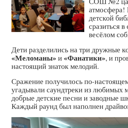
СОШ №2 цар
атмосфера! 
детской биб
сразиться в
весёлом соб
Дети разделились на три дружные 
«Меломаны»
«Фанатики»
и
, и про
настоящий знаток мелодий.
Сражение получилось по-настояще
угадывали саундтреки из любимых 
добрые детские песни и заводные ш
Каждый раунд был наполнен драйвом