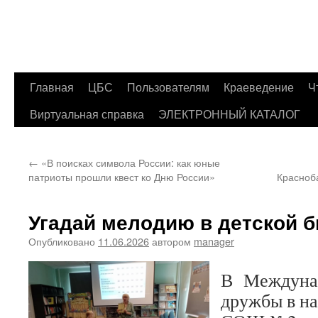
Главная
ЦБС
Пользователям
Краеведение
Ч
Перейти
Виртуальная справка
ЭЛЕКТРОННЫЙ КАТАЛОГ
к
содержимому
←
«В поисках символа России: как юные
патриоты прошли квест ко Дню России»
Красноба
Угадай мелодию в детской б
Опубликовано
11.06.2026
автором
manager
В Междуна
дружбы в на