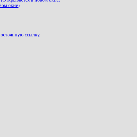
вом окне)
постоянную ссылку
.
→