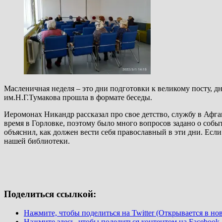
Масленичная неделя – это дни подготовки к великому посту, 
им.Н.Г.Тумакова прошла в формате беседы.
Иеромонах Никандр рассказал про свое детство, службу в Афга
время в Горловке, поэтому было много вопросов задано о соб
объяснил, как должен вести себя православный в эти дни. Есл
нашей библиотеки.
Поделиться ссылкой:
Нажмите, чтобы поделиться на Twitter (Открывается в но
Нажмите здесь, чтобы поделиться контентом на Facebook.