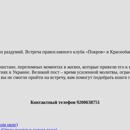
дни раздумий. Встреча православного клуба «Покров» в Красноб
нистане, переломных моментах в жизни, которые привели его к в
ытиях в Украине. Великий пост – время усиленной молитвы, огра
и вы не смогли прийти на встречу, вам помогут подобрать книги
Контактный телефон 9200638751
вом окне)
 (Открывается в новом окне)