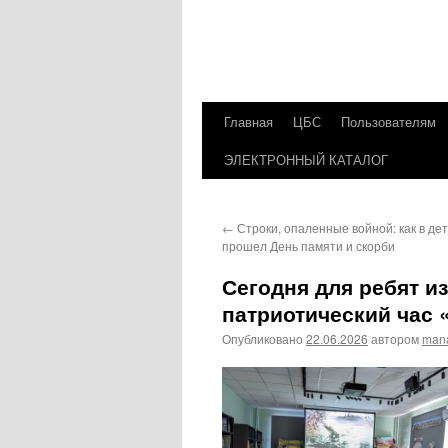
Главная
ЦБС
Пользователям
Перейти
ЭЛЕКТРОННЫЙ КАТАЛОГ
к
содержимому
←
Строки, опаленные войной: как в де
прошел День памяти и скорби
Сегодня для ребят и
патриотический час 
Опубликовано
22.06.2026
автором
man