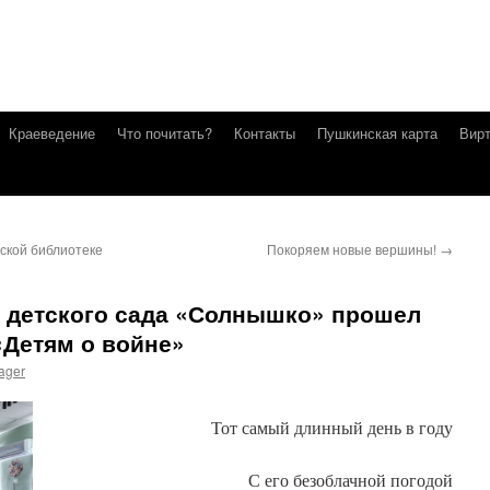
Краеведение
Что почитать?
Контакты
Пушкинская карта
Вирт
тской библиотеке
Покоряем новые вершины!
→
з детского сада «Солнышко» прошел
«Детям о войне»
ager
Тот самый длинный день в году
С его безоблачной погодой