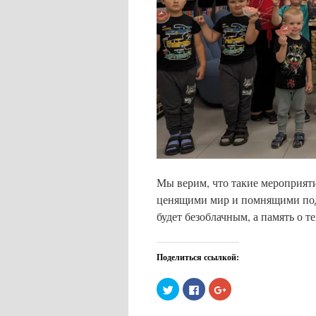
Мы верим, что такие мероприят
ценящими мир и помнящими подв
будет безоблачным, а память о т
Поделиться ссылкой:
Нажмите,
Нажмите
Нажмите,
чтобы
здесь,
чтобы
поделиться
чтобы
поделиться
на
поделиться
в