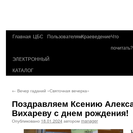
Главная
ЦБС
Пользователям
Краеведение
Что
Перейти
почитать?
к
ЭЛЕКТРОННЫЙ
содержимому
КАТАЛОГ
←
Вечер гаданий «Святочная вечерка»
Поздравляем Ксению Алекс
Вихареву с днем рождения!
Опубликовано
18.01.2024
автором
manager