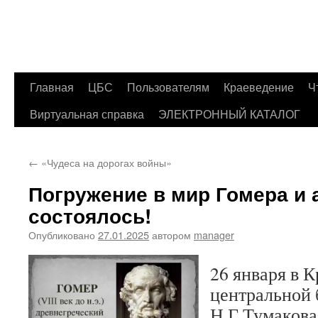
Главная
ЦБС
Пользователям
Краеведение
Ч
Перейти
Виртуальная справка
ЭЛЕКТРОННЫЙ КАТАЛОГ
к
содержимому
←
«Чудеса на дорогах войны»
Погружение в мир Гомера и 
состоялось!
Опубликовано
27.01.2025
автором
manager
26 января в 
центральной 
Н.Г.Тумаков