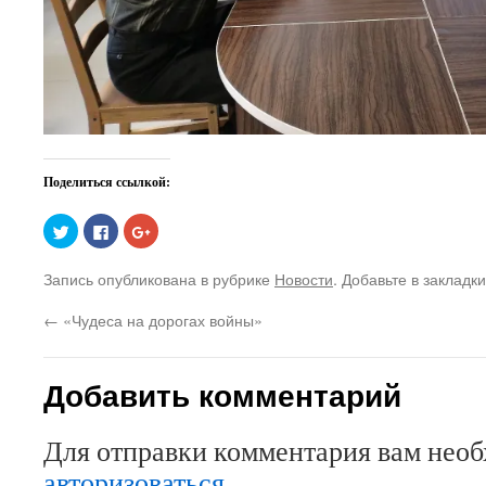
Поделиться ссылкой:
Нажмите,
Нажмите
Нажмите,
чтобы
здесь,
чтобы
поделиться
чтобы
поделиться
на
поделиться
в
Запись опубликована в рубрике
Новости
. Добавьте в закладк
Twitter
контентом
Google+
(Открывается
на
(Открывается
в
Facebook.
в
←
«Чудеса на дорогах войны»
новом
(Открывается
новом
окне)
в
окне)
новом
окне)
Добавить комментарий
Для отправки комментария вам нео
авторизоваться
.