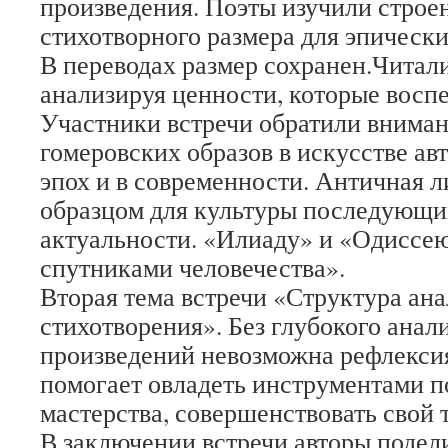
произведения. Поэты изучили строе
стихотворного размера для эпически
В переводах размер сохранен.Читал
анализируя ценности, которые восп
Участники встречи обратили вниман
гомеровских образов в искусстве а
эпох и в современности. Античная л
образцом для культуры последующих
актуальности. «Илиаду» и «Одиссе
спутниками человечества».
Вторая тема встречи «Структура ана
стихотворения». Без глубокого анал
произведений невозможна рефлексия
помогает овладеть инструментами п
мастерства, совершенствовать свой 
В заключении встречи авторы подел