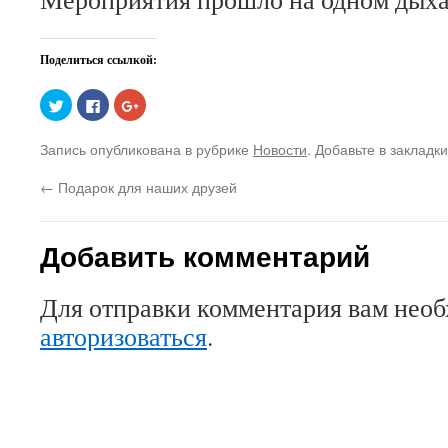
Поделиться ссылкой:
Нажмите,
Нажмите
Нажмите,
чтобы
здесь,
чтобы
поделиться
чтобы
поделиться
на
поделиться
в
Запись опубликована в рубрике
Новости
. Добавьте в закладк
Twitter
контентом
Google+
(Открывается
на
(Открывается
в
Facebook.
в
←
Подарок для наших друзей
новом
(Открывается
новом
окне)
в
окне)
новом
окне)
Добавить комментарий
Для отправки комментария вам нео
авторизоваться
.