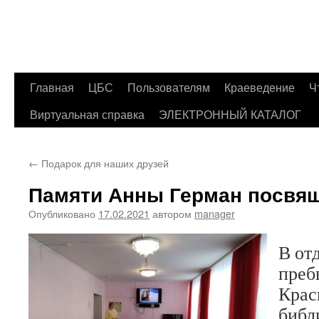
Главная
ЦБС
Пользователям
Краеведение
Ч
Перейти
Виртуальная справка
ЭЛЕКТРОННЫЙ КАТАЛОГ
к
содержимому
←
Подарок для наших друзей
Памяти Анны Герман посвя
Опубликовано
17.02.2021
автором
manager
В от
преб
Крас
библ