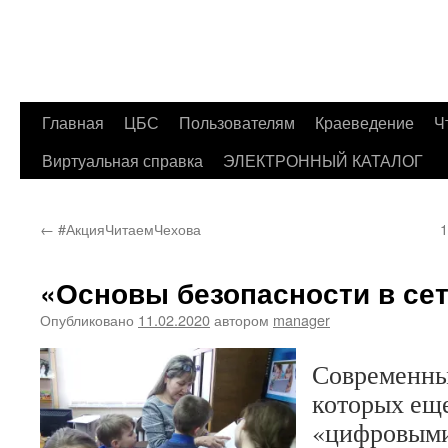
Главная
ЦБС
Пользователям
Краеведение
Ч
Перейти
Виртуальная справка
ЭЛЕКТРОННЫЙ КАТАЛОГ
к
содержимому
←
#АкцияЧитаемЧехова
1
«Основы безопасности в се
Опубликовано
11.02.2020
автором
manager
Современные
которых ещ
«цифровыми