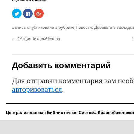
Нажмите,
Нажмите
Нажмите,
чтобы
здесь,
чтобы
поделиться
чтобы
поделиться
на
поделиться
в
Запись опубликована в рубрике
Новости
. Добавьте в закладк
Twitter
контентом
Google+
(Открывается
на
(Открывается
в
Facebook.
в
←
#АкцияЧитаемЧехова
1
новом
(Открывается
новом
окне)
в
окне)
новом
окне)
Добавить комментарий
Для отправки комментария вам нео
авторизоваться
.
Централизованная Библиотечная Система Краснобаковско