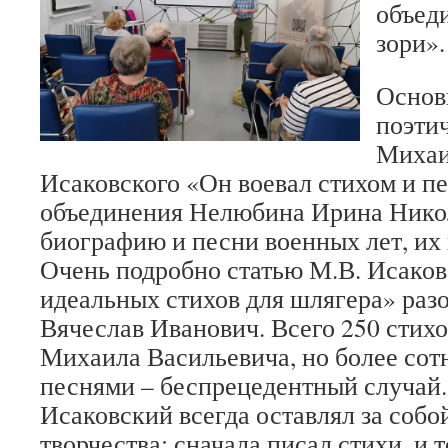
объед
зори».
Основ
поэти
Михаи
Исаковского «Он воевал стихом и п
объединения Нелюбина Ирина Нико
биографию и песни военных лет, их 
Очень подробно статью М.В. Исаков
идеальных стихов для шлягера» раз
Вячеслав Иванович. Всего 250 стихо
Михаила Васильевича, но более сотн
песнями – беспрецедентный случай
Исаковский всегда оставлял за собо
творчества: сначала писал стихи, и 