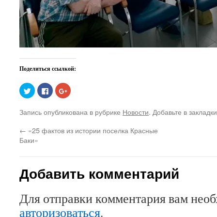
Поделиться ссылкой:
Нажмите,
Нажмите
Нажмите,
чтобы
здесь,
чтобы
поделиться
чтобы
поделиться
на
поделиться
в
Запись опубликована в рубрике
Новости
. Добавьте в закладк
Twitter
контентом
Google+
(Открывается
на
(Открывается
в
Facebook.
в
←
«25 фактов из истории поселка Красные
новом
(Открывается
новом
окне)
в
окне)
Баки»
новом
окне)
Добавить комментарий
Для отправки комментария вам нео
авторизоваться
.