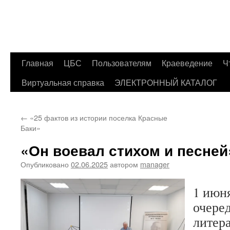
Главная
ЦБС
Пользователям
Краеведение
Ч
Перейти
Виртуальная справка
ЭЛЕКТРОННЫЙ КАТАЛОГ
к
содержимому
←
«25 фактов из истории поселка Красные
Баки»
«Он воевал стихом и песней
Опубликовано
02.06.2025
автором
manager
1 июн
очеред
литер