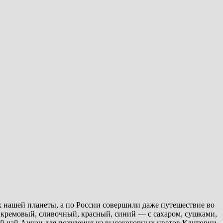
х нашей планеты, а по России совершили даже путешествие во
, кремовый, сливочный, красный, синий — с сахаром, сушками,
й чай Анчан для похудения из высокогорных цветов Клитории